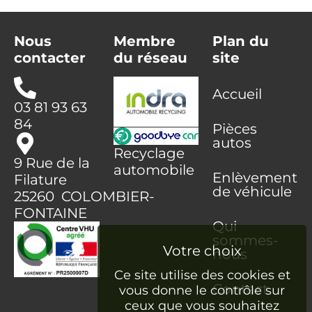
Nous
Membre
Plan du
contacter
du réseau
site
Accueil
03 81 93 63
84
Pièces
autos
Recyclage
9 Rue de la
automobile
Enlèvement
Filature
de véhicule
25260 COLOMBIER-
FONTAINE
Qui
sommes-
nous
Ce site utilise des cookies et
Contact
vous donne le contrôle sur
ceux que vous souhaitez