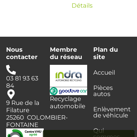
Détails
Nous
Membre
Plan du
contacter
du réseau
site
Accueil
03 81 93 63
84
Pièces
autos
Recyclage
9 Rue de la
automobile
Enlèvement
Filature
de véhicule
25260 COLOMBIER-
FONTAINE
Qui
sommes-