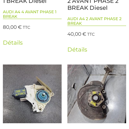
1 BREAK Diesel
2 AVANT PHASE 2
BREAK Diesel
AUDI A4 4 AVANT PHASE 1
BREAK
AUDI A4 2 AVANT PHASE 2
BREAK
80,00
€
TTC
40,00
€
TTC
Détails
Détails