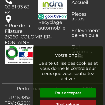
Accueil
03 81 93 63
84
Pièces
autos
Recyclage
9 Rue de la
automobile
Enlèvement
Filature
de véhicule
25260 COLOMBIER-
FONTAINE
Qui
sommes-
nous
Ce site utilise des cookies et
Contact
vous donne le contrôle sur
ceux que vous souhaitez
activer
Performances intrinsèques 2023 :
Tout accepter
TRR : 5.38%
TRV : 6.28%
Tout refuser